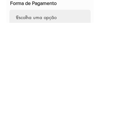
Forma de Pagamento
ENVIAR
Entre em contato
Preencha o formulário abaixo e vamos
conversar!
Nome